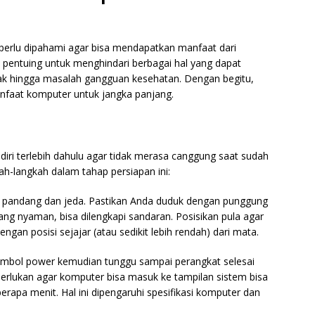
erlu dipahami agar bisa mendapatkan manfaat dari
ga pentuing untuk menghindari berbagai hal yang dapat
sak hingga masalah gangguan kesehatan. Dengan begitu,
nfaat komputer untuk jangka panjang.
iri terlebih dahulu agar tidak merasa canggung saat sudah
h-langkah dalam tahap persiapan ini:
rak pandang dan jeda. Pastikan Anda duduk dengan punggung
ang nyaman, bisa dilengkapi sandaran. Posisikan pula agar
gan posisi sejajar (atau sedikit lebih rendah) dari mata.
bol power kemudian tunggu sampai perangkat selesai
rlukan agar komputer bisa masuk ke tampilan sistem bisa
erapa menit. Hal ini dipengaruhi spesifikasi komputer dan