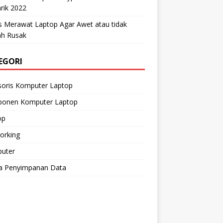
rik 2022
s Merawat Laptop Agar Awet atau tidak
h Rusak
EGORI
soris Komputer Laptop
onen Komputer Laptop
op
orking
uter
a Penyimpanan Data