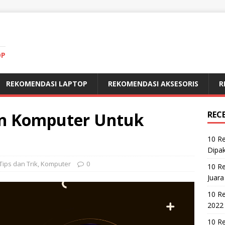
OP
REKOMENDASI LAPTOP
REKOMENDASI AKSESORIS
R
n Komputer Untuk
REC
10 R
Dipak
Tips dan Trik
,
Komputer
0
10 R
Juara
10 R
2022
10 Re