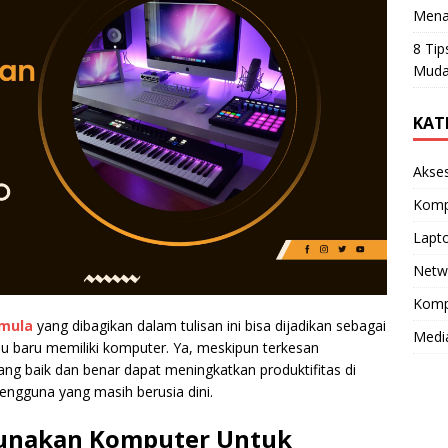
Mena
8 Tip
Muda
KAT
Akse
Komp
Lapt
Netw
Komp
mula
yang dibagikan dalam tulisan ini bisa dijadikan sebagai
Medi
u baru memiliki komputer. Ya, meskipun terkesan
g baik dan benar dapat meningkatkan produktifitas di
pengguna yang masih berusia dini.
unakan Komputer Untuk