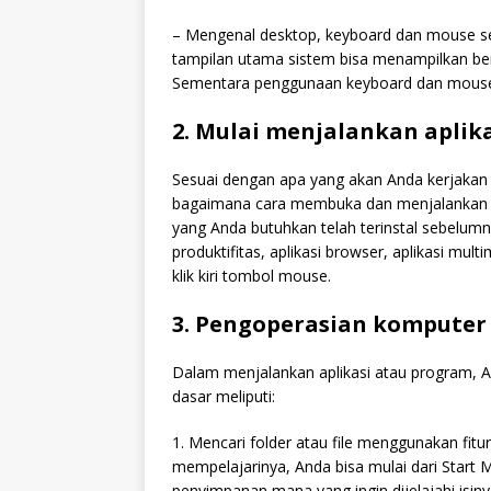
– Mengenal desktop, keyboard dan mouse se
tampilan utama sistem bisa menampilkan ber
Sementara penggunaan keyboard dan mouse b
2. Mulai menjalankan aplik
Sesuai dengan apa yang akan Anda kerjakan
bagaimana cara membuka dan menjalankan ap
yang Anda butuhkan telah terinstal sebelumny
produktifitas, aplikasi browser, aplikasi mu
klik kiri tombol mouse.
3. Pengoperasian komputer
Dalam menjalankan aplikasi atau program, 
dasar meliputi:
1. Mencari folder atau file menggunakan fitu
mempelajarinya, Anda bisa mulai dari Start 
penyimpanan mana yang ingin dijelajahi isin