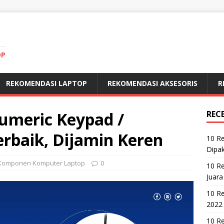
OP
REKOMENDASI LAPTOP
REKOMENDASI AKSESORIS
R
umeric Keypad /
REC
rbaik, Dijamin Keren
10 R
Dipak
Komponen Komputer Laptop
0
10 R
Juara
10 R
2022
10 Re