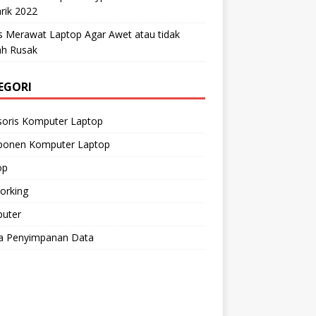
rik 2022
s Merawat Laptop Agar Awet atau tidak
h Rusak
EGORI
soris Komputer Laptop
onen Komputer Laptop
op
orking
uter
a Penyimpanan Data