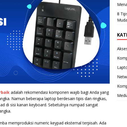
Mena
8 Tip
Muda
KAT
Akse
Komp
Lapt
Netw
Komp
rbaik
adalah rekomendasi komponen wajib bagi Anda yang
Medi
ngka. Namun beberapa laptop berdesain tipis dan ringkas,
d di sisi kanan keyboard. Sebetulnya numpad sangat
angka.
ba memproduksi numeric keypad eksternal terpisah. Ada