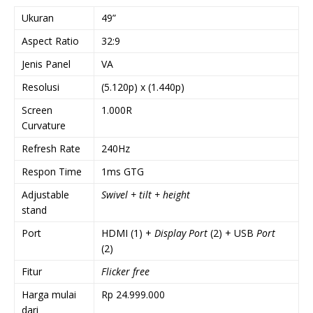
Ukuran
49”
Aspect Ratio
32:9
Jenis Panel
VA
Resolusi
(5.120p) x (1.440p)
Screen
1.000R
Curvature
Refresh Rate
240Hz
Respon Time
1ms GTG
Adjustable
Swivel + tilt + height
stand
Port
HDMI (1) +
Display Port
(2) + USB
Port
(2)
Fitur
Flicker free
Harga mulai
Rp 24.999.000
dari