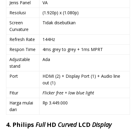
Jenis Panel
VA
Resolusi
(1.920p) x (1.080p)
Screen
Tidak disebutkan
Curvature
Refresh Rate
144Hz
Respon Time
4ms grey to grey + 1ms MPRT
Adjustable
Ada
stand
Port
HDMI (2) + Display Port (1) + Audio line
out (1)
Fitur
Flicker free + low blue light
Harga mulai
Rp 3.449.000
dari
4. Philips
Full
HD
Curved
LCD
Display