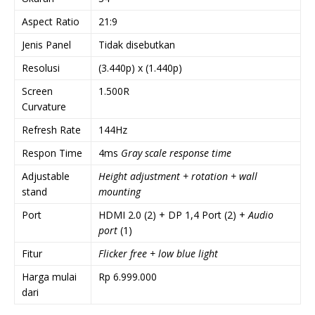
Aspect Ratio
21:9
Jenis Panel
Tidak disebutkan
Resolusi
(3.440p) x (1.440p)
Screen
1.500R
Curvature
Refresh Rate
144Hz
Respon Time
4ms
Gray scale response time
Adjustable
Height adjustment + rotation + wall
stand
mounting
Port
HDMI 2.0 (2) + DP 1,4 Port (2) +
Audio
port
(1)
Fitur
Flicker free + low blue light
Harga mulai
Rp 6.999.000
dari