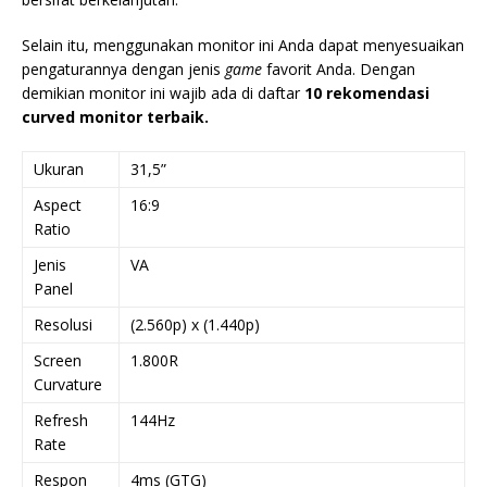
Selain itu, menggunakan monitor ini Anda dapat menyesuaikan
pengaturannya dengan jenis
game
favorit Anda. Dengan
demikian monitor ini wajib ada di daftar
10 rekomendasi
curved monitor terbaik.
Ukuran
31,5”
Aspect
16:9
Ratio
Jenis
VA
Panel
Resolusi
(2.560p) x (1.440p)
Screen
1.800R
Curvature
Refresh
144Hz
Rate
Respon
4ms (GTG)