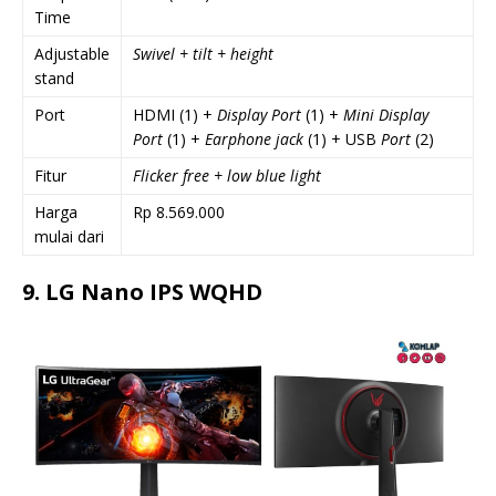
Time
Adjustable
Swivel + tilt + height
stand
Port
HDMI (1) +
Display Port
(1) +
Mini Display
Port
(1) +
Earphone jack
(1) + USB
Port
(2)
Fitur
Flicker free + low blue light
Harga
Rp 8.569.000
mulai dari
9. LG Nano IPS WQHD