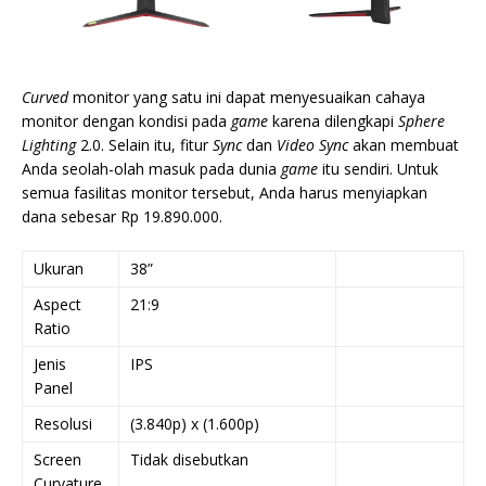
Curved
monitor yang satu ini dapat menyesuaikan cahaya
monitor dengan kondisi pada
game
karena dilengkapi
Sphere
Lighting
2.0. Selain itu, fitur
Sync
dan
Video Sync
akan membuat
Anda seolah-olah masuk pada dunia
game
itu sendiri. Untuk
semua fasilitas monitor tersebut, Anda harus menyiapkan
dana sebesar Rp 19.890.000.
Ukuran
38”
Aspect
21:9
Ratio
Jenis
IPS
Panel
Resolusi
(3.840p) x (1.600p)
Screen
Tidak disebutkan
Curvature