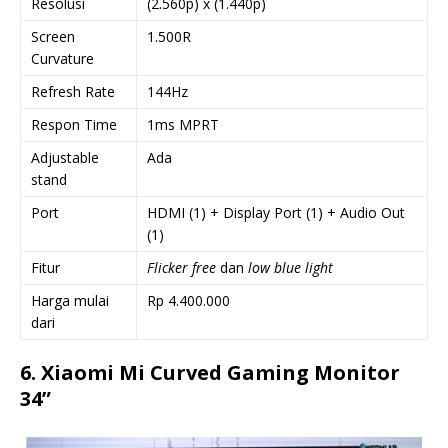
Resolusi
(2.560p) x (1.440p)
Screen
1.500R
Curvature
Refresh Rate
144Hz
Respon Time
1ms MPRT
Adjustable
Ada
stand
Port
HDMI (1) + Display Port (1) + Audio Out
(1)
Fitur
Flicker free
dan
low blue light
Harga mulai
Rp 4.400.000
dari
6. Xiaomi Mi Curved Gaming Monitor
34”