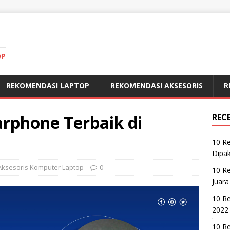
OP
REKOMENDASI LAPTOP
REKOMENDASI AKSESORIS
R
rphone Terbaik di
REC
10 R
Dipak
Aksesoris Komputer Laptop
0
10 R
Juara
10 R
2022
10 Re