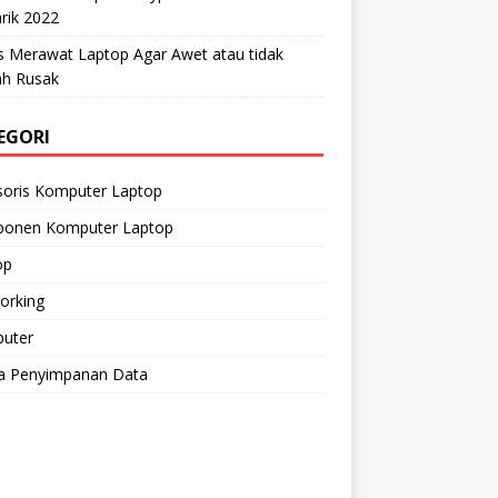
rik 2022
s Merawat Laptop Agar Awet atau tidak
h Rusak
EGORI
soris Komputer Laptop
onen Komputer Laptop
op
orking
uter
a Penyimpanan Data