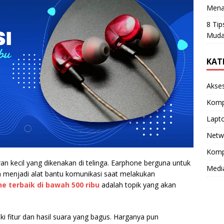
Mena
8 Tip
Muda
KAT
Akse
Komp
Lapt
Netw
Komp
an kecil yang dikenakan di telinga. Earphone berguna untuk
Medi
 menjadi alat bantu komunikasi saat melakukan
e terbaik di bawah 500 ribu
adalah
topik yang akan
 fitur dan hasil suara yang bagus. Harganya pun