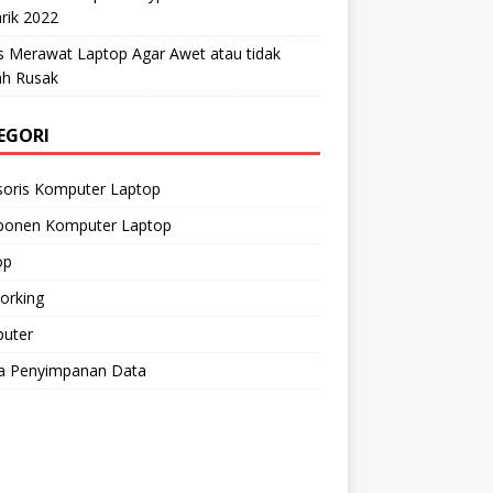
rik 2022
s Merawat Laptop Agar Awet atau tidak
h Rusak
EGORI
soris Komputer Laptop
onen Komputer Laptop
op
orking
uter
a Penyimpanan Data