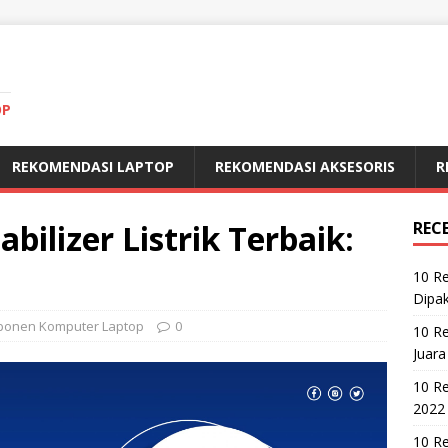
OP
REKOMENDASI LAPTOP
REKOMENDASI AKSESORIS
R
bilizer Listrik Terbaik:
REC
10 R
Dipak
onen Komputer Laptop
0
10 R
Juara
10 R
2022
10 Re