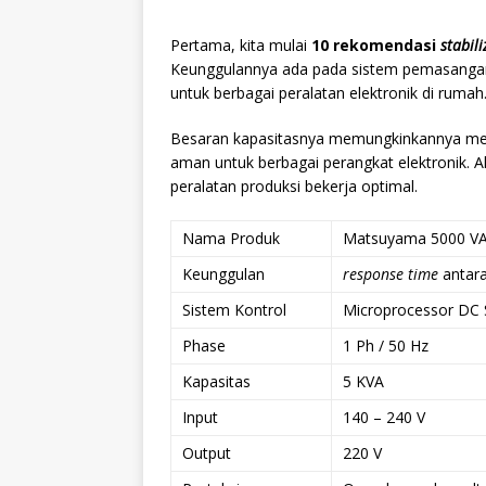
Pertama, kita mulai
10 rekomendasi
stabil
Keunggulannya ada pada sistem pemasangan 
untuk berbagai peralatan elektronik di rumah
Besaran kapasitasnya memungkinkannya mengal
aman untuk berbagai perangkat elektronik. Al
peralatan produksi bekerja optimal.
Nama Produk
Matsuyama 5000 V
Keunggulan
response time
antara
Sistem Kontrol
Microprocessor DC 
Phase
1 Ph / 50 Hz
Kapasitas
5 KVA
Input
140 – 240 V
Output
220 V