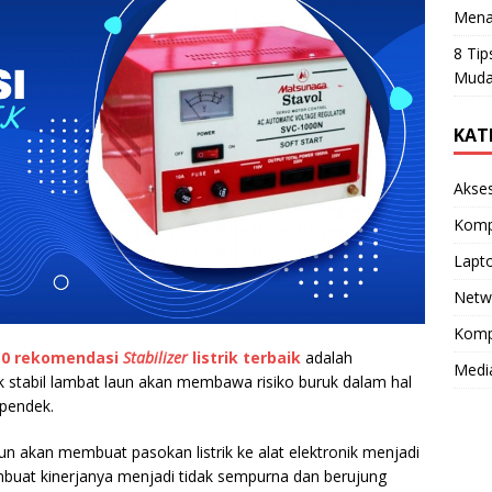
Mena
8 Tip
Muda
KAT
Akse
Komp
Lapt
Netw
Komp
10 rekomendasi
Stabilizer
listrik terbaik
adalah
Medi
ak stabil lambat laun akan membawa risiko buruk dalam hal
 pendek.
run akan membuat pasokan listrik ke alat elektronik menjadi
buat kinerjanya menjadi tidak sempurna dan berujung